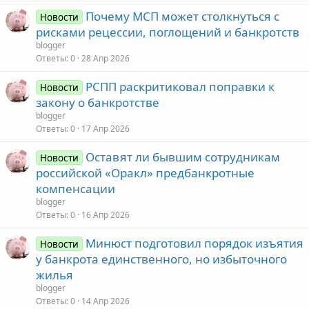
Почему МСП может столкнуться с
Новости
рисками рецессии, поглощений и банкротств
blogger
Ответы
0
28 Апр 2026
РСПП раскритиковал поправки к
Новости
закону о банкротстве
blogger
Ответы
0
17 Апр 2026
Оставят ли бывшим сотрудникам
Новости
российской «Оракл» предбанкротные
компенсации
blogger
Ответы
0
16 Апр 2026
Минюст подготовил порядок изъятия
Новости
у банкрота единственного, но избыточного
жилья
blogger
Ответы
0
14 Апр 2026