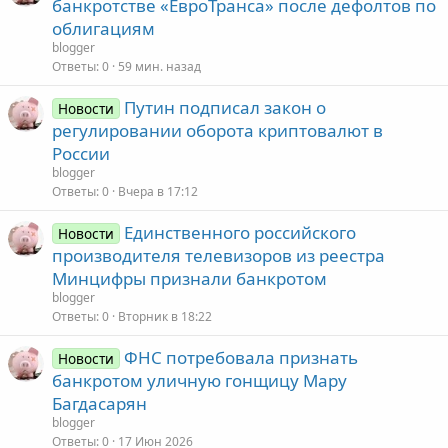
банкротстве «ЕвроТранса» после дефолтов по
облигациям
blogger
Ответы
0
59 мин. назад
Путин подписал закон о
Новости
регулировании оборота криптовалют в
России
blogger
Ответы
0
Вчера в 17:12
Единственного российского
Новости
производителя телевизоров из реестра
Минцифры признали банкротом
blogger
Ответы
0
Вторник в 18:22
ФНС потребовала признать
Новости
банкротом уличную гонщицу Мару
Багдасарян
blogger
Ответы
0
17 Июн 2026