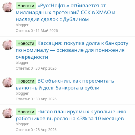
«РуссНефть» отбивается от
Новости
миллиардных претензий ССК в ХМАО и
наследия сделок с Дублином
blogger
Ответы
0
11 Май 2026
Кассация: покупка долга к банкроту
Новости
по номиналу — основание для понижения
очередности
blogger
Ответы
0
30 Апр 2026
ВС объяснил, как пересчитать
Новости
валютный долг банкрота в рубли
blogger
Ответы
0
30 Апр 2026
Число планируемых к увольнению
Новости
работников выросло на 43% за 10 месяцев
blogger
Ответы
0
28 Апр 2026