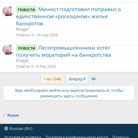
Минюст подготовил поправки о
Новости
единственном «роскошном» жилье
банкротов
blogger
Ответы
0
14 Апр 2026
Лесопромышленники хотят
Новости
получить мораторий на банкротства
blogger
Ответы
0
9 Апр 2026
Последняя
1 из 1248
Вперед
Вам необходимо войти или зарегистрироваться, чтобы
размещать здесь сообщения.
Форум
Russian (RU)
Условия и правила
Политика конфиденциальности
Помощь