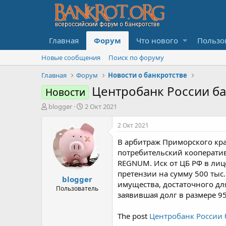
Главная
Форум
Что нового
Пользо
Новые сообщения
Поиск по форуму
Главная
Форум
Новости о банкротстве
Центробанк России б
Новости
А
Д
blogger
2 Окт 2021
в
а
т
т
2 Окт 2021
о
а
В арбитраж Приморского кра
р
н
т
а
потребительский кооператив
е
ч
REGNUM. Иск от ЦБ РФ в лиц
м
а
претензии на сумму 500 тыс.
blogger
ы
л
имущества, достаточного дл
а
Пользователь
заявившая долг в размере 95
The post
Центробанк России 