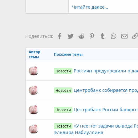
Читайте далее...
Facebook
Twitter
Reddit
Pinterest
Tumblr
WhatsAp
Элек
Поделиться:
Автор
Похожие темы
темы
Россиян предупредили о д
Новости
Центробанк собирается про
Новости
Центробанк России банкрот
Новости
«У нее нет задачи вывода Р
Новости
Эльвира Набиуллина