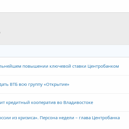
p
тронная почта
Ссылка
альнейшем повышении ключевой ставки Центробанком
дать ВТБ всю группу «Открытие»
ит кредитный кооператив во Владивостоке
оссии из кризиса». Персона недели – глава Центробанка