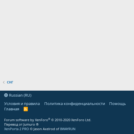
СНГ
Russian (RU)
Условия и правила
Политика конфиденциальности
Помощь
Главная
R
S
S
®
Forum software by XenForo
© 2010-2020 XenForo Ltd.
Перевод от Jumuro ®
XenPorta 2 PRO
© Jason Axelrod of
8WAYRUN