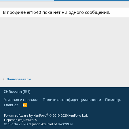
В профиле er1640 пока нет ни одного сообщения.
Пользователи
Russian (RU)
Условия и правила
Политика конфиденциальности
Помощь
Главная
R
S
S
®
Forum software by XenForo
© 2010-2020 XenForo Ltd.
Перевод от Jumuro ®
XenPorta 2 PRO
© Jason Axelrod of
8WAYRUN