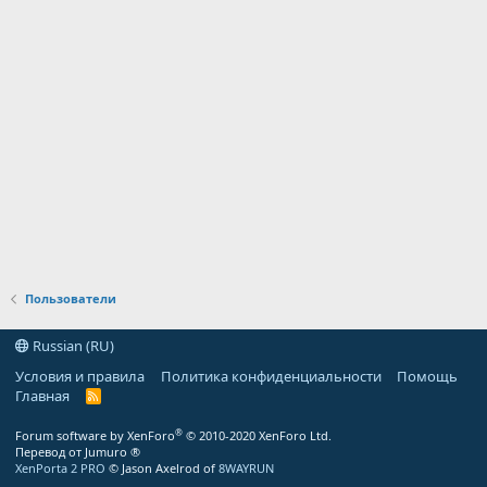
Пользователи
Russian (RU)
Условия и правила
Политика конфиденциальности
Помощь
Главная
R
S
S
®
Forum software by XenForo
© 2010-2020 XenForo Ltd.
Перевод от Jumuro ®
XenPorta 2 PRO
© Jason Axelrod of
8WAYRUN