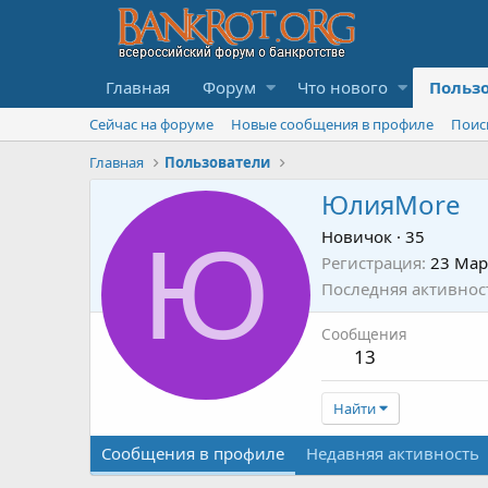
Главная
Форум
Что нового
Польз
Сейчас на форуме
Новые сообщения в профиле
Поис
Главная
Пользователи
ЮлияMore
Ю
Новичок
·
35
Регистрация
23 Мар
Последняя активнос
Сообщения
13
Найти
Сообщения в профиле
Недавняя активность