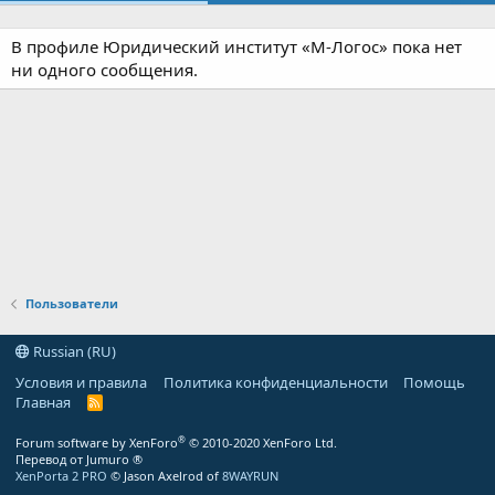
В профиле Юридический институт «М-Логос» пока нет
ни одного сообщения.
Пользователи
Russian (RU)
Условия и правила
Политика конфиденциальности
Помощь
Главная
R
S
S
®
Forum software by XenForo
© 2010-2020 XenForo Ltd.
Перевод от Jumuro ®
XenPorta 2 PRO
© Jason Axelrod of
8WAYRUN