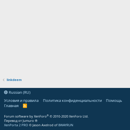
linkdeem
Russian (RU)
Условия и правила
Политика конфиденциальности
Помощь
Главная
R
S
S
®
Forum software by XenForo
© 2010-2020 XenForo Ltd.
Перевод от Jumuro ®
XenPorta 2 PRO
© Jason Axelrod of
8WAYRUN