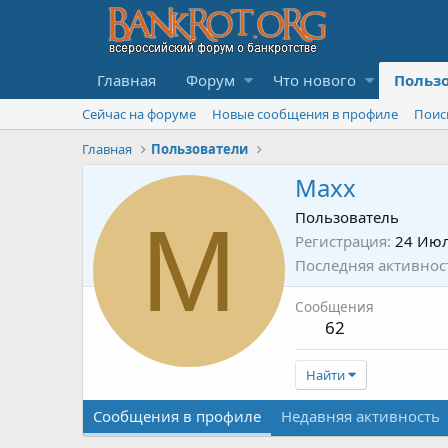
Главная
Форум
Что нового
Польз
Сейчас на форуме
Новые сообщения в профиле
Поис
Главная
Пользователи
Maxx
M
Пользователь
Регистрация
24 Июл
Последняя активнос
Сообщения
62
Найти
Сообщения в профиле
Недавняя активность