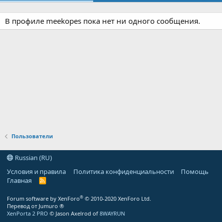
В профиле meekopes пока нет ни одного сообщения.
Пользователи
Russian (RU)
Условия и правила
Политика конфиденциальности
Помощь
Главная
R
S
S
®
Forum software by XenForo
© 2010-2020 XenForo Ltd.
Перевод от Jumuro ®
XenPorta 2 PRO
© Jason Axelrod of
8WAYRUN