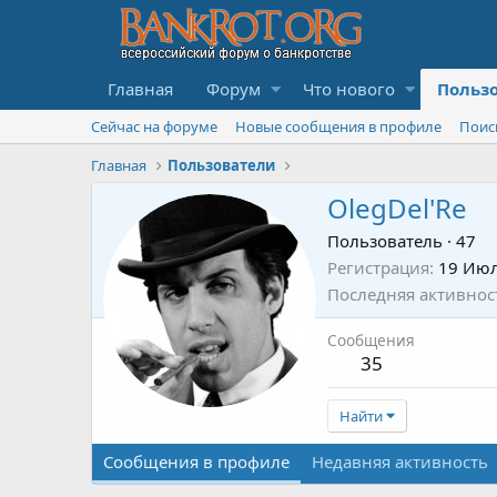
Главная
Форум
Что нового
Польз
Сейчас на форуме
Новые сообщения в профиле
Поис
Главная
Пользователи
OlegDel'Re
Пользователь
·
47
Регистрация
19 Июл
Последняя активнос
Сообщения
35
Найти
Сообщения в профиле
Недавняя активность