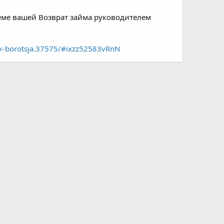
теме вашей Возврат займа руководителем
ak-borotsja.37575/#ixzz52583vRnN