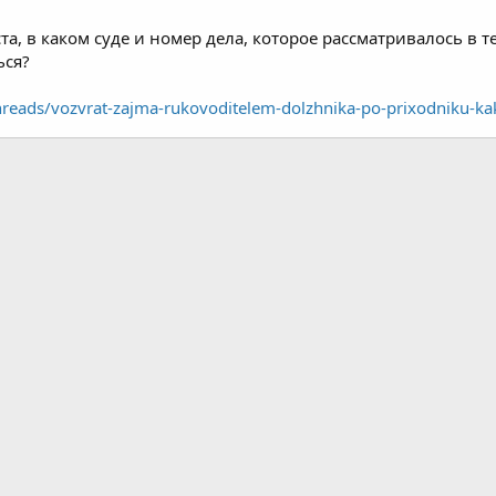
а, в каком суде и номер дела, которое рассматривалось в 
ься?
hreads/vozvrat-zajma-rukovoditelem-dolzhnika-po-prixodniku-k