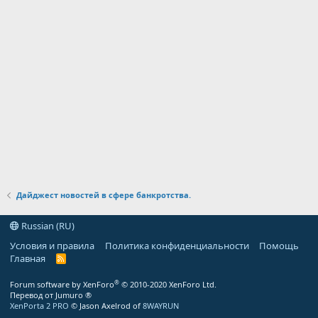
Дайджест новостей в сфере банкротства.
Russian (RU)
Условия и правила
Политика конфиденциальности
Помощь
Главная
R
S
S
®
Forum software by XenForo
© 2010-2020 XenForo Ltd.
Перевод от Jumuro ®
XenPorta 2 PRO
© Jason Axelrod of
8WAYRUN