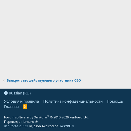
Банкротство действующего участника СВО
Russian (RU)
Условия и правила
Политика конфиденциальности
Помощь
Главная
R
S
S
®
Forum software by XenForo
© 2010-2020 XenForo Ltd.
Перевод от Jumuro ®
XenPorta 2 PRO
© Jason Axelrod of
8WAYRUN