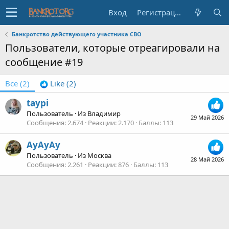
Вход
Регистрация
Банкротство действующего участника СВО
Пользователи, которые отреагировали на
сообщение #19
Все
(2)
Like
(2)
taypi
Пользователь
·
Из
Владимир
29 Май 2026
Сообщения
2.674
Реакции
2.170
Баллы
113
АуАуАу
Пользователь
·
Из
Москва
28 Май 2026
Сообщения
2.261
Реакции
876
Баллы
113