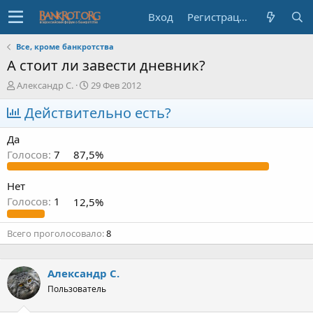
Вход
Регистрация
Все, кроме банкротства
А стоит ли завести дневник?
А
Д
Александр С.
29 Фев 2012
в
а
т
Действительно есть?
т
о
а
р
н
Да
т
а
Голосов:
7
87,5%
е
ч
м
а
ы
л
Нет
а
Голосов:
1
12,5%
Всего проголосовало
8
Александр С.
Пользователь