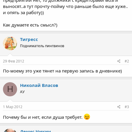
предприятий нет, то должники с кредиторами мозги
выносят..а тут прочту-пойму что раньше было еще хуже..
и опять за работу))
Как думаете есть смысл?)
Тигресс
Подниматель пингвинов
29 Фев 2012
#2
По-моему это уже тянет на первую запись в дневнике)
Николай Власов
Н
АУ
1 Мар 2012
#3
Почему бы и нет, если душа требует.
Денис Чикин