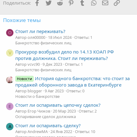
и
Facebook
Twitter
Reddit
Pinterest
Tumblr
WhatsApp
Электронная
Ссылка
Поделиться:
:
Похожие темы
Стоит ли переживать?
О
Автор оля00000
18 Июл 2024
Ответы: 1
Банкротство физических лиц
Прокурор возбудил дело по 14.13 КОАП РФ
V
против должника. Стоит ли переживать?
Автор vcvc90
9 Дек 2023
Ответы: 1
Банкротство физических лиц
История одного банкротства: что стоит за
Новости
продажей оборонного завода в Екатеринбурге
Автор blogger
9 Авг 2023
Ответы: 0
Новости о банкротстве
Стоит ли оспаривать цепочку сделок?
Е
Автор Егор Чижов
20 Мар 2023
Ответы: 2
Оспаривание сделок должника
Стоит ли оспаривать сделку?
A
Автор AndrewMA
24 Янв 2022
Ответы: 10
Оспаривание сделок должника