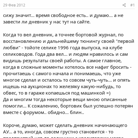
29 Фев 2012
#1
сижу значит... время свободное есть.. и думаю... а не
завести ли дневник у нас тут на сайте.
Когда то вел дневник, а точнее бортовой журнал, по
восстановлению и дальнейшему тюнингу своей "первой
любви" - тойоте селике 1996 года выпуска, на клубе
селиководов. Года два вел... и людям нравилось и сам
видишь результаты своей работы. А самое главное,
когда в сложные моменты хотелось все нафиг бросить -
прочитаешь с самого начала и понимаешь, что уже
многое сделал и осталось то совсем чуть-чуть... и опять
ищешь на аукционах то железяку какую-нибудь, то
обвес, то в гараже копаешься под машинкой =)
Да и многим тогда некоторые вещи мною описанные
помогли... К сожалению, бортовик был успешно потерян
вместе с форумом.. обидно... блин..
Короче, думаю, может сделать дневник начинающего
АУ... а то, иногда, совсем грустно становится - то