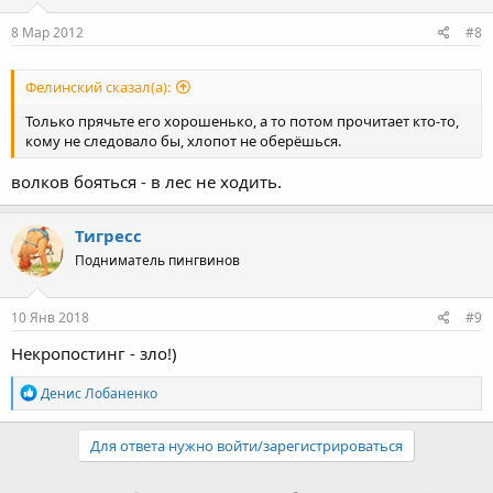
8 Мар 2012
#8
Фелинский сказал(а):
Только прячьте его хорошенько, а то потом прочитает кто-то,
кому не следовало бы, хлопот не оберёшься.
волков бояться - в лес не ходить.
Тигресс
Подниматель пингвинов
10 Янв 2018
#9
Некропостинг - зло!)
Р
Денис Лобаненко
е
а
к
Для ответа нужно войти/зарегистрироваться
ц
и