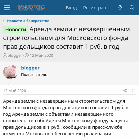
Вход
Регистрация
Новости о банкротстве
Аренда земли с незавершенным
Новости
строительством для Московского фонда
прав дольщиков составит 1 руб. в год
А
Д
blogger
12 Май 2020
в
а
т
т
blogger
о
а
Пользователь
р
н
т
а
е
ч
12 Май 2020
#1
м
а
ы
л
Аренда земли с незавершенным строительством для
а
Московского фонда прав дольщиков составит 1 руб. в
год Аренда земли с объектами незавершенного
строительства обойдется Московскому фонду защиты
прав дольщиков в 1 руб., сообщили в пресс-службе
комитета Москвы по обеспечению реализации