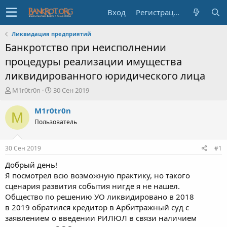
Вход
Регистрация
Ликвидация предприятий
Банкротство при неисполнении
процедуры реализации имущества
ликвидированного юридического лица
А
Д
M1r0tr0n
30 Сен 2019
в
а
т
т
M1r0tr0n
M
о
а
Пользователь
р
н
т
а
е
ч
30 Сен 2019
#1
м
а
ы
л
Добрый день!
а
Я посмотрел всю возможную практику, но такого
сценария развития события нигде я не нашел.
Общество по решению УО ликвидировано в 2018
в 2019 обратился кредитор в Арбитражный суд с
заявлением о введении РИЛЮЛ в связи наличием