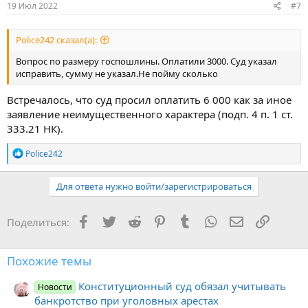
19 Июл 2022
#7
Police242 сказал(а):
Вопрос по размеру госпошлины. Оплатили 3000. Суд указал
исправить, сумму не указал.Не пойму сколько
Встречалось, что суд просил оплатить 6 000 как за иное
заявление неимущественного характера (подп. 4 п. 1 ст.
333.21 НК).
Р
Police242
е
а
к
Для ответа нужно войти/зарегистрироваться
ц
и
и
Facebook
Twitter
Reddit
Pinterest
Tumblr
WhatsApp
Электронная
Ссылка
Поделиться:
:
Похожие темы
Конституционный суд обязал учитывать
Новости
банкротство при уголовных арестах