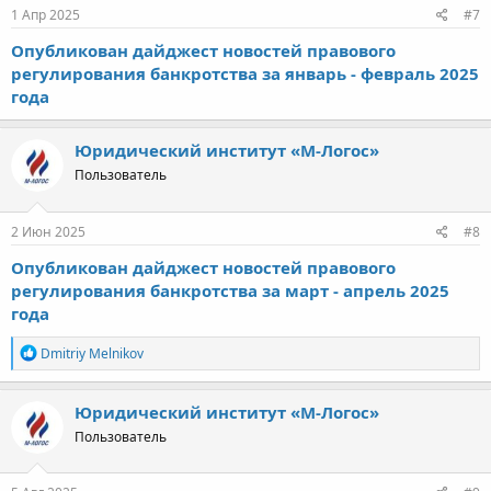
1 Апр 2025
#7
Опубликован дайджест новостей правового
регулирования банкротства за январь - февраль 2025
года
Юридический институт «М-Логос»
Пользователь
2 Июн 2025
#8
Опубликован дайджест новостей правового
регулирования банкротства за март - апрель 2025
года
Р
Dmitriy Melnikov
е
а
к
Юридический институт «М-Логос»
ц
Пользователь
и
и
: