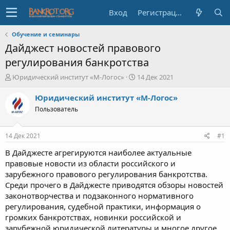
Вход
Регистрация
Обучение и семинары
Дайджест новостей правового
регулирования банкротства
А
Д
Юридический институт «М-Логос»
14 Дек 2021
в
а
т
т
Юридический институт «М-Логос»
о
а
Пользователь
р
н
т
а
е
ч
14 Дек 2021
#1
м
а
ы
л
В Дайджесте агрегируются наиболее актуальные
а
правовые новости из области российского и
зарубежного правового регулирования банкротства.
Среди прочего в Дайджесте приводятся обзоры новостей
законотворчества и подзаконного нормативного
регулирования, судебной практики, информация о
громких банкротствах, новинки российской и
зарубежной юридической литературы и многое другое.