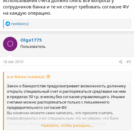
использования счета должно снять все вопросы у
сотрудников банка и те не станут требовать согласие ФУ
на каждую операцию.
Р
neekkees2
е
а
к
Olga1775
O
ц
Пользователь
и
и
:
18 Авг 2019
#5
м-р Фанки сказал(а):
Закон о банкротстве предусматривает возможность должнику
открыть специальный счет и распоряжаться средтвами на нем
в пределах 50 т.р. в месяц без согласия управляющего. Иными
счетами можно распоряжаться только с письменного
предварительного согласия ФУ.
Вы конечно можете сами написать, что просите считать
(переоформить) счет специальным. Но не уверен, что банк
правильно это воспримет. А письмо от ФУ о режиме
Нажмите, чтобы раскрыть...
использования счета должно снять все вопросы у сотрудников