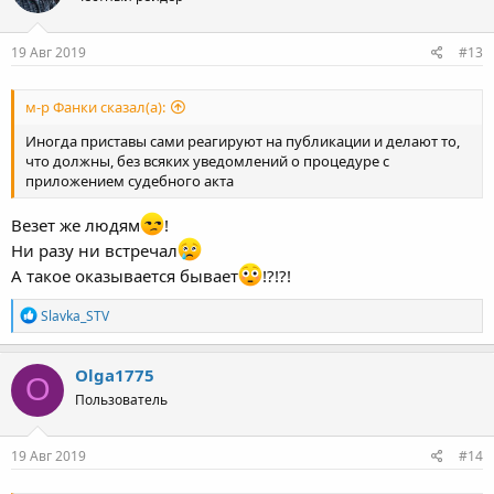
19 Авг 2019
#13
м-р Фанки сказал(а):
Иногда приставы сами реагируют на публикации и делают то,
что должны, без всяких уведомлений о процедуре с
приложением судебного акта
Везет же людям
!
Ни разу ни встречал
А такое оказывается бывает
!?!?!
Р
Slavka_STV
е
а
к
Olga1775
O
ц
Пользователь
и
и
:
19 Авг 2019
#14