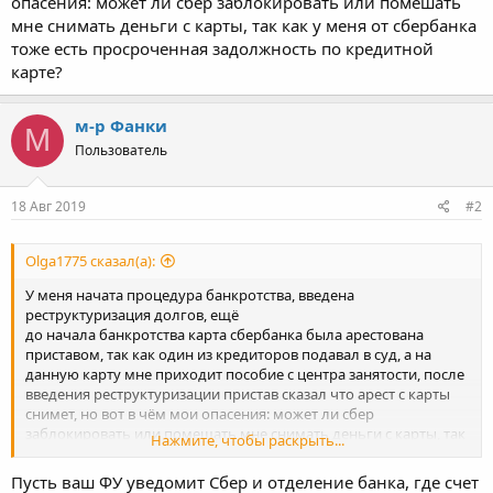
опасения: может ли сбер заблокировать или помешать
мне снимать деньги с карты, так как у меня от сбербанка
тоже есть просроченная задолжность по кредитной
карте?
м-р Фанки
М
Пользователь
18 Авг 2019
#2
Olga1775 сказал(а):
У меня начата процедура банкротства, введена
реструктуризация долгов, ещё
до начала банкротства карта сбербанка была арестована
приставом, так как один из кредиторов подавал в суд, а на
данную карту мне приходит пособие с центра занятости, после
введения реструктуризации пристав сказал что арест с карты
снимет, но вот в чём мои опасения: может ли сбер
заблокировать или помешать мне снимать деньги с карты, так
Нажмите, чтобы раскрыть...
как у меня от сбербанка тоже есть просроченная задолжность
по кредитной карте?
Пусть ваш ФУ уведомит Сбер и отделение банка, где счет