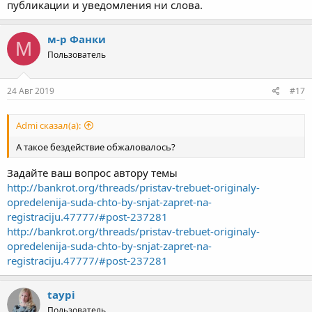
публикации и уведомления ни слова.
м-р Фанки
М
Пользователь
24 Авг 2019
#17
Admi сказал(а):
А такое бездействие обжаловалось?
Задайте ваш вопрос автору темы
http://bankrot.org/threads/pristav-trebuet-originaly-
opredelenija-suda-chto-by-snjat-zapret-na-
registraciju.47777/#post-237281
http://bankrot.org/threads/pristav-trebuet-originaly-
opredelenija-suda-chto-by-snjat-zapret-na-
registraciju.47777/#post-237281
taypi
Пользователь