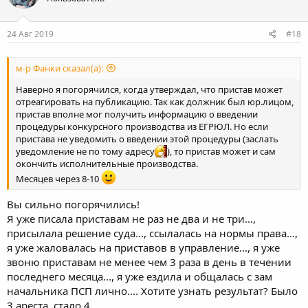
24 Авг 2019
#18
м-р Фанки сказал(а):
Наверно я погорячился, когда утверждал, что пристав может
отреагировать на публикацию. Так как должник был юр.лицом,
пристав вполне мог получить информацию о введении
процедуры конкурсного производства из ЕГРЮЛ. Но если
пристава не уведомить о введении этой процедуры (заслать
уведомление не по тому адресу
), то пристав может и сам
окончить исполнительные производства.
Месяцев через 8-10
Вы сильно погорячились!
Я уже писала приставам не раз не два и не три...,
присылала решение суда..., ссылалась на нормы права...,
я уже жаловалась на приставов в управление..., я уже
звоню приставам не менее чем 3 раза в день в течении
последнего месяца..., я уже ездила и общалась с зам
начальника ПСП лично.... Хотите узнать результат? Было
3 ареста, стало 4.