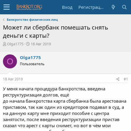
Вход
Регистрация
Банкротство физических лиц
Может ли сбербанк помешать снять
деньги с карты?
А
Д
Olga1775
18 Авг 2019
в
а
т
т
Olga1775
O
о
а
Пользователь
р
н
т
а
е
ч
18 Авг 2019
#1
м
а
ы
л
У меня начата процедура банкротства, введена
а
реструктуризация долгов, ещё
до начала банкротства карта сбербанка была арестована
приставом, так как один из кредиторов подавал в суд, а
на данную карту мне приходит пособие с центра
занятости, после введения реструктуризации пристав
сказал что арест с карты снимет, но вот в чём мои