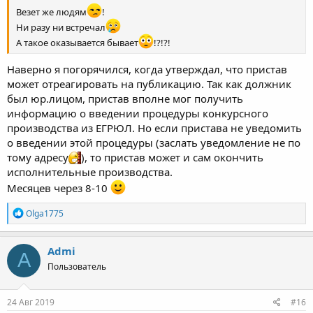
Везет же людям
!
Ни разу ни встречал
А такое оказывается бывает
!?!?!
Наверно я погорячился, когда утверждал, что пристав
может отреагировать на публикацию. Так как должник
был юр.лицом, пристав вполне мог получить
информацию о введении процедуры конкурсного
производства из ЕГРЮЛ. Но если пристава не уведомить
о введении этой процедуры (заслать уведомление не по
тому адресу
), то пристав может и сам окончить
исполнительные производства.
Месяцев через 8-10
Р
Olga1775
е
а
к
Admi
A
ц
Пользователь
и
и
:
24 Авг 2019
#16