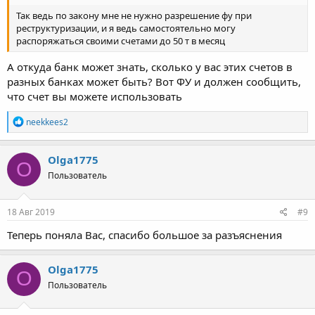
Так ведь по закону мне не нужно разрешение фу при
реструктуризации, и я ведь самостоятельно могу
распоряжаться своими счетами до 50 т в месяц
А откуда банк может знать, сколько у вас этих счетов в
разных банках может быть? Вот ФУ и должен сообщить,
что счет вы можете использовать
Р
neekkees2
е
а
к
Olga1775
O
ц
Пользователь
и
и
:
18 Авг 2019
#9
Теперь поняла Вас, спасибо большое за разъяснения
Olga1775
O
Пользователь