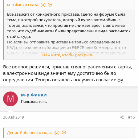
м-р Фанки сказал(а):
Все зависит от конкретного пристава. Где-то на форуме была
тема, в которой покупатель, который купил автомобиль с
торгов, жаловался, что пристав не снимает арест с авто из-за
того, что судебные акты были представлены в виде распечаток
с сайта суда.
Но если вы отправите приставу не только определение из
КАДа, но и копию публикации из ЕФРСБ или Коммерсанта, то
шансы, я думаю, повысятся, что пристав поступит правильно.
Нажмите, чтобы раскрыть...
Иногда приставы сами реагируют на публикации и делают то,
что должны, без всяких уведомлений о процедуре с
Все вопрос решился, пристав снял ограничения с карты,
приложением судебного акта
в электронном виде значит ему достаточно было
определения. Теперь осталось получить согласие фу
м-р Фанки
М
Пользователь
20 Авг 2019
#15
Денис Лобаненко сказал(а):