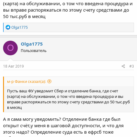
(карта) на обслуживании, о том что введена процедура и
вы вправе распоряжаться по этому счету средствами до
50 тыс.руб в месяц
Р
Olga1775
е
а
к
Olga1775
O
ц
Пользователь
и
и
:
18 Авг 2019
#3
м-р Фанки сказал(а):
Пусть ваш ФУ уведомит Сбер и отделение банка, где счет
(карта) на обслуживании, о том что введена процедура и вы
вправе распоряжаться по этому счету средствами до 50 тыс.руб
в месяц
А я сама могу уведомить? Отделение банка где был
открыт счёт,у меня в шаговой доступности, и что для
этого надо? Определение суда есть в ефрсб тоже