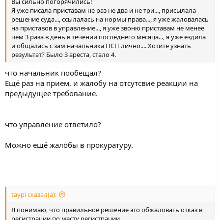
Вы сильно погорячились!
Я уже писала приставам не раз не два и не три..., присылала
решение суда..., ссылалась на нормы права..., я уже жаловалась
на приставов в управление..., я уже звоню приставам не менее
чем 3 раза в день в течении последнего месяца..., я уже ездила
и общалась с зам начальника ПСП лично.... Хотите узнать
результат? Было 3 ареста, стало 4.
что начальник пообещал?
Ещё раз на прием, и жалобу на отсутсвие реакции на
предыдущее требование.
что управление ответило?
Можно ещё жалобы в прокуратуру.
taypi сказал(а):
Я понимаю, что правильное решение это обжаловать отказ в
регистрации по месту регистрации,