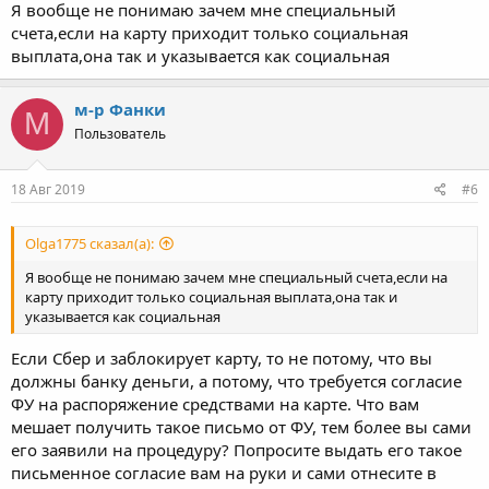
банка и те не станут требовать согласие ФУ на каждую
Я вообще не понимаю зачем мне специальный
операцию.
счета,если на карту приходит только социальная
выплата,она так и указывается как социальная
м-р Фанки
М
Пользователь
18 Авг 2019
#6
Olga1775 сказал(а):
Я вообще не понимаю зачем мне специальный счета,если на
карту приходит только социальная выплата,она так и
указывается как социальная
Если Сбер и заблокирует карту, то не потому, что вы
должны банку деньги, а потому, что требуется согласие
ФУ на распоряжение средствами на карте. Что вам
мешает получить такое письмо от ФУ, тем более вы сами
его заявили на процедуру? Попросите выдать его такое
письменное согласие вам на руки и сами отнесите в