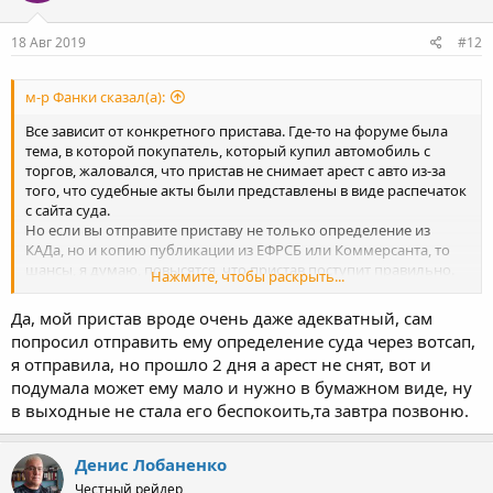
18 Авг 2019
#12
м-р Фанки сказал(а):
Все зависит от конкретного пристава. Где-то на форуме была
тема, в которой покупатель, который купил автомобиль с
торгов, жаловался, что пристав не снимает арест с авто из-за
того, что судебные акты были представлены в виде распечаток
с сайта суда.
Но если вы отправите приставу не только определение из
КАДа, но и копию публикации из ЕФРСБ или Коммерсанта, то
шансы, я думаю, повысятся, что пристав поступит правильно.
Нажмите, чтобы раскрыть...
Иногда приставы сами реагируют на публикации и делают то,
что должны, без всяких уведомлений о процедуре с
Да, мой пристав вроде очень даже адекватный, сам
приложением судебного акта
попросил отправить ему определение суда через вотсап,
я отправила, но прошло 2 дня а арест не снят, вот и
подумала может ему мало и нужно в бумажном виде, ну
в выходные не стала его беспокоить,та завтра позвоню.
Денис Лобаненко
Честный рейдер