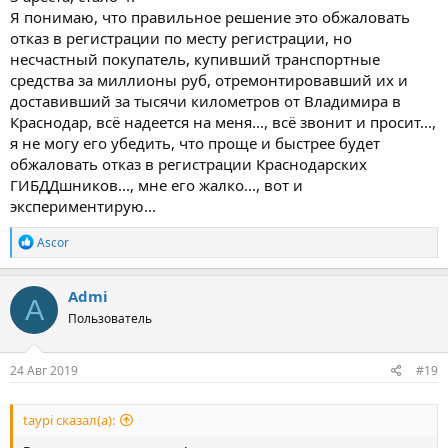
Я понимаю, что правильное решение это обжаловать
отказ в регистрации по месту регистрации, но
несчастный покупатель, купивший транспортные
средства за миллионы руб, отремонтировавший их и
доставивший за тысячи километров от Владимира в
Краснодар, всё надеется на меня..., всё звонит и просит...,
я не могу его убедить, что проще и быстрее будет
обжаловать отказ в регистрации Краснодарских
ГИБДДшников..., мне его жалко..., вот и
экспериментирую...
Р
Ascor
е
а
к
Admi
A
ц
Пользователь
и
и
:
24 Авг 2019
#19
taypi сказал(а):