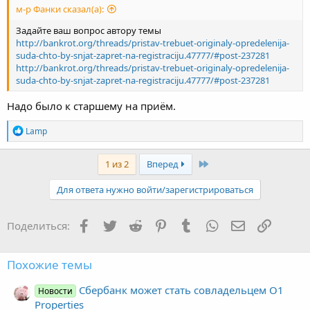
м-р Фанки сказал(а):
Задайте ваш вопрос автору темы
http://bankrot.org/threads/pristav-trebuet-originaly-opredelenija-
suda-chto-by-snjat-zapret-na-registraciju.47777/#post-237281
http://bankrot.org/threads/pristav-trebuet-originaly-opredelenija-
suda-chto-by-snjat-zapret-na-registraciju.47777/#post-237281
Надо было к старшему на приём.
Р
Lamp
е
а
к
Последняя
1 из 2
Вперед
ц
и
Для ответа нужно войти/зарегистрироваться
и
:
Facebook
Twitter
Reddit
Pinterest
Tumblr
WhatsApp
Электронная
Ссылка
Поделиться:
Похожие темы
Сбербанк может стать совладельцем O1
Новости
Properties