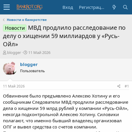
Вход
Регистрация
Новости о банкротстве
МВД продлило расследование по
Новости
делу о хищении 59 миллиардов у «Русь-
Ойл»
А
Д
blogger
11 Май 2026
в
а
т
т
blogger
о
а
Пользователь
р
н
т
а
е
ч
11 Май 2026
#1
м
а
ы
л
Обвинение было предъявлено Алексею Хотину и его
а
сообщникам Следователи МВД продлили расследование
дела о хищении 59 млрд рублей у компании «Русь-Ойл»,
некогда подконтрольной Алексею Хотину. Силовики
полагают, что именно бывший владелец организовал
ОПГ и вывел средства со счетов компании.