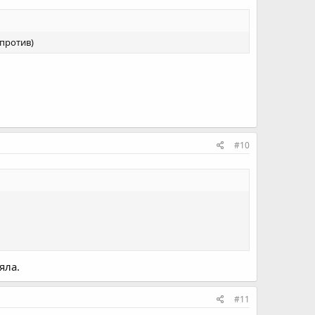
 против)
#10
яла.
#11