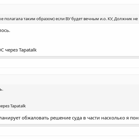
е полагала таким образом) если ВУ будет вечным и.о. КУ, Должник не
лось.
 через Tapatalk
ь.
ерез Tapatalk
ланирует обжаловать решение суда в части насколько я пон