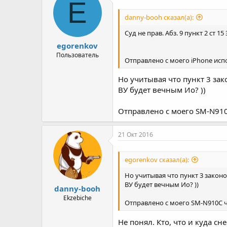
E
danny-booh сказал(а):
Суд не прав. Абз. 9 пункт 2 ст
egorenkov
Пользователь
Отправлено с моего iPhone испо
Но учитывая что пункт 3 зак
ВУ будет вечным Ио? ))
Отправлено с моего SM-N910C
21 Окт 2016
egorenkov сказал(а):
Но учитывая что пункт 3 законо
ВУ будет вечным Ио? ))
danny-booh
Ekzebiche
Отправлено с моего SM-N910C ч
Не понял. Кто, что и куда сне