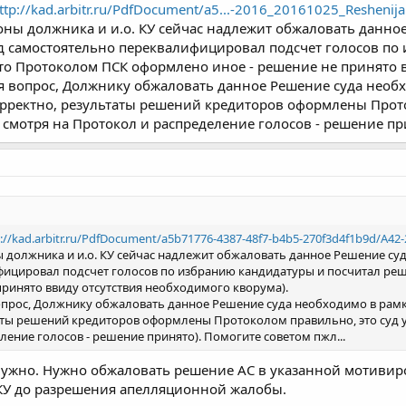
ttp://kad.arbitr.ru/PdfDocument/a5...-2016_20161025_Reshenija 
ороны должника и и.о. КУ сейчас надлежит обжаловать данн
 суд самостоятельно переквалифицировал подсчет голосов п
что Протоколом ПСК оформлено иное - решение не принято 
 вопрос, Должнику обжаловать данное Решение суда необход
рректно, результаты решений кредиторов оформлены Прото
 смотря на Протокол и распределение голосов - решение при
://kad.arbitr.ru/PdfDocument/a5b71776-4387-48f7-b4b5-270f3d4f1b9d/A42-2
ны должника и и.о. КУ сейчас надлежит обжаловать данное Решение суда
фицировал подсчет голосов по избранию кандидатуры и посчитал реш
ринято ввиду отсутствия необходимого кворума).
опрос, Должнику обжаловать данное Решение суда необходимо в рамках 
ты решений кредиторов оформлены Протоколом правильно, это суд уж
ление голосов - решение принято). Помогите советом пжл...
нужно. Нужно обжаловать решение АС в указанной мотивир
КУ до разрешения апелляционной жалобы.