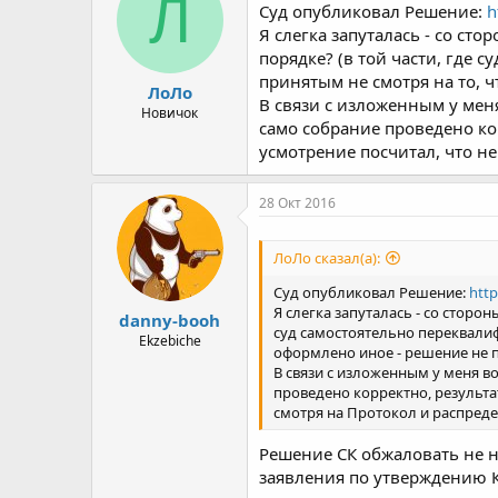
Л
Суд опубликовал Решение:
h
Я слегка запуталась - со ст
порядке? (в той части, где
принятым не смотря на то, 
ЛоЛо
В связи с изложенным у меня
Новичок
само собрание проведено ко
усмотрение посчитал, что не
28 Окт 2016
ЛоЛо сказал(а):
Суд опубликовал Решение:
http
Я слегка запуталась - со сторо
danny-booh
суд самостоятельно переквали
Ekzebiche
оформлено иное - решение не п
В связи с изложенным у меня в
проведено корректно, результа
смотря на Протокол и распреде
Решение СК обжаловать не 
заявления по утверждению 