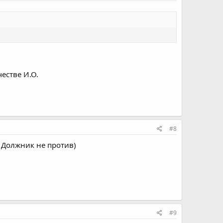
естве И.О.
#8
, Должник не против)
#9