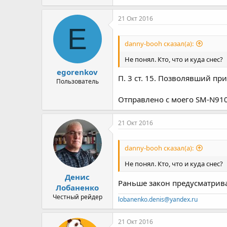
21 Окт 2016
E
danny-booh сказал(а):
Не понял. Кто, что и куда снес?
egorenkov
П. 3 ст. 15. Позволявший п
Пользователь
Отправлено с моего SM-N910C
21 Окт 2016
danny-booh сказал(а):
Не понял. Кто, что и куда снес?
Денис
Раньше закон предусматрива
Лобаненко
Честный рейдер
lobanenko.denis@yandex.ru
21 Окт 2016