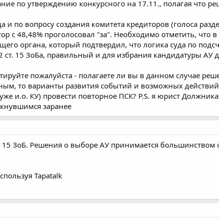
ние по утверждению конкурсного на 17.11., полагая что ре
 и по вопросу создания комитета кредиторов (голоса раздел
ор с 48,48% проголосовал "за". Необходимо отметить, что 
его органа, который подтвердил, что логика суда по подсч
2 ст. 15 ЗоБа, правильный и для избрания кандидатуры АУ 
тируйте пожалуйста - полагаете ли вы в данном случае реш
ерным, то варианты развития событий и возможных действий
уже и.о. КУ) провести повторное ПСК? P.S. я юрист Должника
икнувшимся заранее
 ст 15 ЗоБ. Решения о выборе АУ принимается большинством 
спользуя Tapatalk