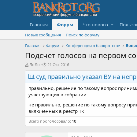
Главная
Форум
Что нового
Пользо
Новые сообщения
Поиск по форуму
Главная
Форум
Конференция о банкротстве
Подсчет голосов на первом с
А
Д
ЛоЛо
21 Окт 2016
в
а
т
суд правильно указал ВУ на неп
т
о
а
р
н
правильно, решение по такому вопрос приним
т
а
участвующих в собрании
е
ч
м
а
не правильно, решение по такому вопросу при
ы
л
включенных в реестр ТК
а
Всего проголосовало
10