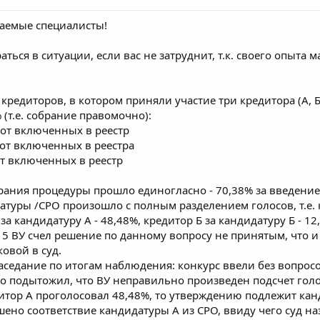
жаемые специалисты!
ться в ситуации, если вас не затруднит, т.к. своего опыта 
кредиторов, в котором приняли участие три кредитора (А, 
(т.е. собрание правомочно):
 от включенных в реестр
 от включенных в реестра
от включенных в реестр
рания процедуры прошло единогласно - 70,38% за введение
атуры /СРО произошло с полным разделением голосов, т.е.
 за кандидатуру А - 48,48%, кредитор Б за кандидатуру Б - 1
 15 ВУ счел решение по данному вопросу не принятым, что 
овой в суд.
заседание по итогам наблюдения: конкурс ввели без вопросо
о подытожил, что ВУ неправильно произведен подсчет голо
дитор А проголосовал 48,48%, то утверждению подлежит канд
ено соответствие кандидатуры А из СРО, ввиду чего суд наз