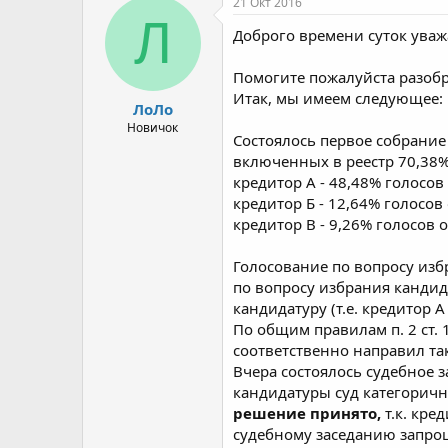
21 Окт 2016
Л
Доброго времени суток ува
Помогите пожалуйста разобра
Итак, мы имеем следующее:
ЛоЛо
Новичок
Состоялось первое собрание 
включенных в реестр 70,38% 
кредитор А - 48,48% голосов
кредитор Б - 12,64% голосов
кредитор В - 9,26% голосов 
Голосование по вопросу изб
по вопросу избрания кандид
кандидатуру (т.е. кредитор А
По общим правилам п. 2 ст.
соответственно направил так
Вчера состоялось судебное 
кандидатуры суд категоричн
решение принято,
т.к. кре
судебному заседанию запрош