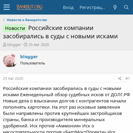
Вход
Регистрация
Новости о банкротстве
Российские компании
Новости
засобирались в суды с новыми исками
А
Д
blogger
25 Авг 2020
в
а
т
т
blogger
о
а
Пользователь
р
н
т
а
е
ч
25 Авг 2020
#1
м
а
ы
л
Российские компании засобирались в суды с новыми
а
исками Еженедельный обзор судебных исков от ДОЛГ.РФ
Новые дела о взыскании долгов с контрагентов начали
пополнять картотеки. На этот раз исковые заявления
были направлены против крупнейших застройщиков
страны, банка и производителя минеральных
удобрений. Иск против «Аммония» Иск о
несостоятельности против «БалтМостПроекта» Иск