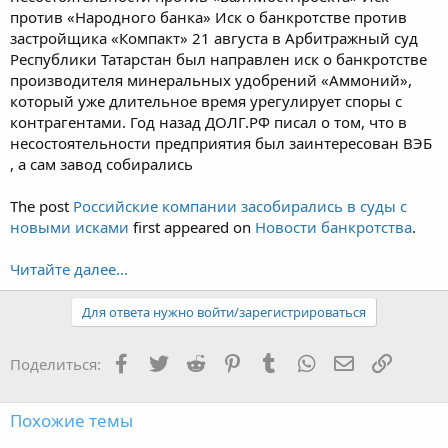
против «Народного банка» Иск о банкротстве против
застройщика «Компакт» 21 августа в Арбитражный суд
Республики Татарстан был направлен иск о банкротстве
производителя минеральных удобрений «Аммоний»,
который уже длительное время урегулирует споры с
контрагентами. Год назад ДОЛГ.РФ писал о том, что в
несостоятельности предприятия был заинтересован ВЭБ
, а сам завод собирались
The post
Российские компании засобирались в суды с
новыми исками
first appeared on
Новости банкротства
.
Читайте далее...
Для ответа нужно войти/зарегистрироваться
Facebook
Twitter
Reddit
Pinterest
Tumblr
WhatsApp
Электронная
Ссылка
Поделиться:
Похожие темы