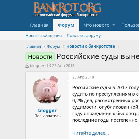
Главная
Форум
Что нового
Пользо
Новые сообщения
Поиск по форуму
Главная
Форум
Новости о банкротстве
Российские суды вын
Новости
А
Д
blogger
25 Апр 2018
в
а
т
т
25 Апр 2018
о
а
Российские суды в 2017 году
р
н
т
а
судить по преступлениям в 
е
ч
0,2% дел, рассмотренных ро
м
а
судимости, опубликованной 
blogger
ы
л
году оправданных было втро
а
Пользователь
последние годы постепенно 
Читайте далее...