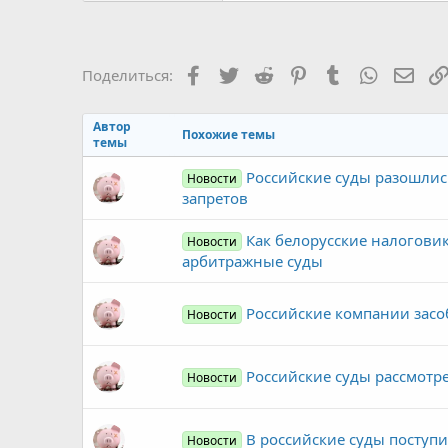
Facebook
Twitter
Reddit
Pinterest
Tumblr
WhatsAp
Элек
Поделиться:
Автор
Похожие темы
темы
Российские суды разошлис
Новости
запретов
Как белорусские налоговик
Новости
арбитражные суды
Российские компании засо
Новости
Российские суды рассмотре
Новости
В российские суды поступи
Новости