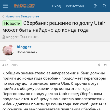
Вход
Регистрация
Новости о банкротстве
Сбербанк: решение по долгу Utair
Новости
может быть найдено до конца года
А
Д
blogger
4 Сен 2019
в
а
т
т
blogger
о
а
Пользователь
р
н
т
а
е
ч
4 Сен 2019
#1
м
а
ы
л
К общему знаменателю авиаперевозчик и банк должны
а
прийти до конца года Сбербанк продолжает переговоры
по поводу долга авиакомпании Utair. Стороны могут
прийти к общему решению до конца этого года.
Переговоры по поводу долгов Utair перед Сбербанком
продолжаются. К общему знаменателю авиаперевозчик
и банк должны прийти до конца года. Как сообщает ТАСС
со ссылкой на зампредседателя правления Сбербанка