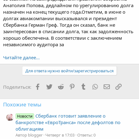
Анатолия Попова, дедлайном по урегулированию долга
назначен на конец текущего года.Отметим, в июне о
долгах авиакомпании высказывался и президент
Сбербанка Герман Греф. Тогда он сказал, банк не
заинтересован в списании долга, так как задолженность
хорошо обеспечена. В соответствии с заключением
независимого аудитора за
Читайте далее...
Для ответа нужно войти/зарегистрироваться
Facebook
Twitter
Reddit
Pinterest
Tumblr
WhatsApp
Электронная
Ссылка
Поделиться:
Похожие темы
Сбербанк готовит заявление о
Новости
банкротстве «ЕвроТранса» после дефолтов по
облигациям
Автор blogger
Четверг в 17:03
Ответы: 0