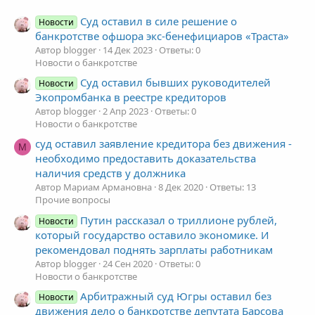
Суд оставил в силе решение о
Новости
банкротстве офшора экс-бенефициаров «Траста»
Автор blogger
14 Дек 2023
Ответы: 0
Новости о банкротстве
Суд оставил бывших руководителей
Новости
Экопромбанка в реестре кредиторов
Автор blogger
2 Апр 2023
Ответы: 0
Новости о банкротстве
суд оставил заявление кредитора без движения -
М
необходимо предоставить доказательства
наличия средств у должника
Автор Мариам Армановна
8 Дек 2020
Ответы: 13
Прочие вопросы
Путин рассказал о триллионе рублей,
Новости
который государство оставило экономике. И
рекомендовал поднять зарплаты работникам
Автор blogger
24 Сен 2020
Ответы: 0
Новости о банкротстве
Арбитражный суд Югры оставил без
Новости
движения дело о банкротстве депутата Барсова