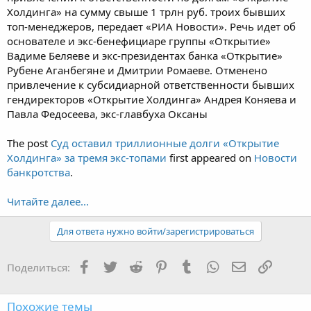
Холдинга» на сумму свыше 1 трлн руб. троих бывших
топ-менеджеров, передает «РИА Новости». Речь идет об
основателе и экс-бенефициаре группы «Открытие»
Вадиме Беляеве и экс-президентах банка «Открытие»
Рубене Аганбегяне и Дмитрии Ромаеве. Отменено
привлечение к субсидиарной ответственности бывших
гендиректоров «Открытие Холдинга» Андрея Коняева и
Павла Федосеева, экс-главбуха Оксаны
The post
Суд оставил триллионные долги «Открытие
Холдинга» за тремя экс-топами
first appeared on
Новости
банкротства
.
Читайте далее...
Для ответа нужно войти/зарегистрироваться
Facebook
Twitter
Reddit
Pinterest
Tumblr
WhatsApp
Электронная
Ссылка
Поделиться:
Похожие темы