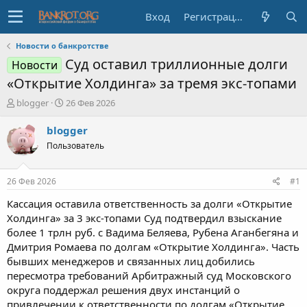
Вход
Регистрация
Новости о банкротстве
Суд оставил триллионные долги
Новости
«Открытие Холдинга» за тремя экс-топами
А
Д
blogger
26 Фев 2026
в
а
т
т
blogger
о
а
Пользователь
р
н
т
а
е
ч
26 Фев 2026
#1
м
а
ы
л
Кассация оставила ответственность за долги «Открытие
а
Холдинга» за 3 экс-топами Суд подтвердил взыскание
более 1 трлн руб. с Вадима Беляева, Рубена Аганбегяна и
Дмитрия Ромаева по долгам «Открытие Холдинга». Часть
бывших менеджеров и связанных лиц добились
пересмотра требований Арбитражный суд Московского
округа поддержал решения двух инстанций о
привлечении к ответственности по долгам «Открытие