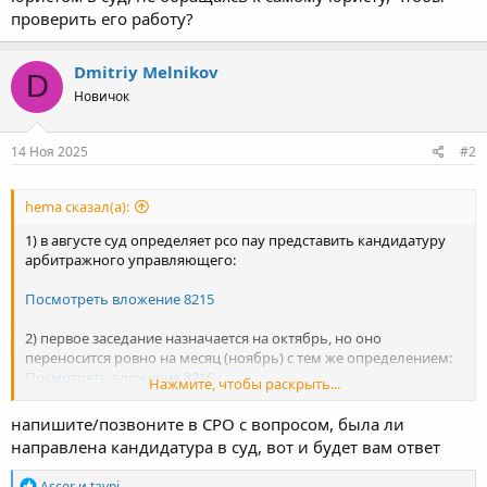
проверить его работу?
Dmitriy Melnikov
D
Новичок
14 Ноя 2025
#2
hema сказал(а):
1) в августе суд определяет рсо пау представить кандидатуру
арбитражного управляющего:
Посмотреть вложение 8215
2) первое заседание назначается на октябрь, но оно
переносится ровно на месяц (ноябрь) с тем же определением:
Посмотреть вложение 8216
Нажмите, чтобы раскрыть...
в чем причина? юрист говорит, что суду кандидатуру
напишите/позвоните в СРО с вопросом, была ли
арбитражного управляющего направили.
направлена кандидатура в суд, вот и будет вам ответ
либо не направили?
Р
Ascor
и
taypi