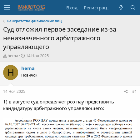
Вход
Регистрация
Банкротство физических лиц
Суд отложил первое заседание из-за
неназначенного арбитражного
управляющего
А
Д
hema
14 Ноя 2025
в
а
т
т
hema
H
о
а
Новичок
р
н
т
а
е
ч
14 Ноя 2025
#1
м
а
ы
л
1) в августе суд определяет рсо пау представить
а
кандидатуру арбитражного управляющего: