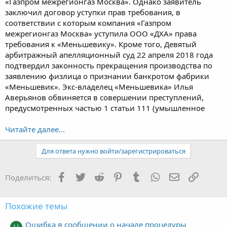
«Газпром межрегионгаз Москва». Однако заявитель
заключил договор уступки прав требования, в
соответствии с которым компания «Газпром
межрегионгаз Москва» уступила ООО «ДХА» права
требования к «Меньшевику». Кроме того, Девятый
арбитражный апелляционный суд 22 апреля 2018 года
подтвердил законность прекращения производства по
заявлению физлица о признании банкротом фабрики
«Меньшевик». Экс-владелец «Меньшевика» Илья
Аверьянов обвиняется в совершении преступлений,
предусмотренных частью 1 статьи 111 (умышленное
Читайте далее...
Для ответа нужно войти/зарегистрироваться
Facebook
Twitter
Reddit
Pinterest
Tumblr
WhatsApp
Электронная
Ссылка
Поделиться:
Похожие темы
Ошибка в сообщении о начале процедуры
M