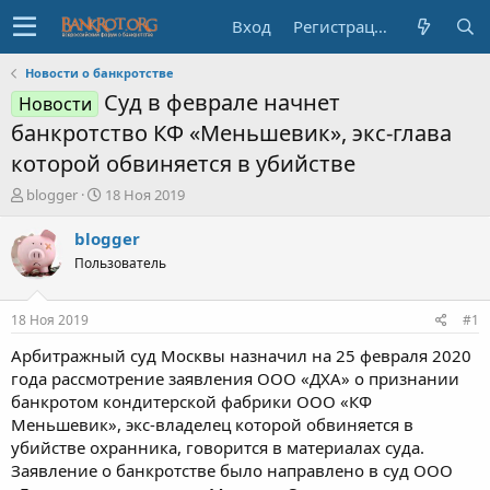
Вход
Регистрация
Новости о банкротстве
Суд в феврале начнет
Новости
банкротство КФ «Меньшевик», экс-глава
которой обвиняется в убийстве
А
Д
blogger
18 Ноя 2019
в
а
т
т
blogger
о
а
Пользователь
р
н
т
а
е
ч
18 Ноя 2019
#1
м
а
ы
л
Арбитражный суд Москвы назначил на 25 февраля 2020
а
года рассмотрение заявления ООО «ДХА» о признании
банкротом кондитерской фабрики ООО «КФ
Меньшевик», экс-владелец которой обвиняется в
убийстве охранника, говорится в материалах суда.
Заявление о банкротстве было направлено в суд ООО