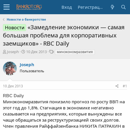
Вход
Регистрация
Новости о банкротстве
«Замедление экономики — самая
Новости
большая проблема для корпоративных
заемщиков» - RBC Daily
А
Д
Т
Joseph
10 Дек 2013
минэкономразвития
в
а
е
т
т
г
Joseph
о
а
и
Пользователь
р
н
т
а
е
ч
10 Дек 2013
#1
м
а
ы
л
RBC Daily
а
Минэкономразвития понизило прогноз по росту ВВП на
этот год до 1,8%. Стагнация в экономике негативно
сказывается на предприятиях, которые вынуждены все
чаще обращаться за реструктуризацией своих долгов.
Член правления Райффайзенбанка НИКИТА ПАТРАХИН в