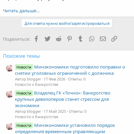
Читать дальше...
Для ответа нужно войти/зарегистрироваться
Facebook
Twitter
Reddit
Pinterest
Tumblr
WhatsApp
Электронная
Ссылка
Поделиться:
Похожие темы
Минэкономики подготовило поправки о
Новости
снятии уголовных ограничений с должника
Автор blogger
17 Фев 2026
Ответы: 0
Новости о банкротстве
Владелец ГК «Точно»: банкротство
Новости
крупных девелоперов станет стрессом для
экономики
Автор blogger
17 Май 2025
Ответы: 0
Новости о банкротстве
Минэкономики установило порядок
Новости
определения временным управляющим