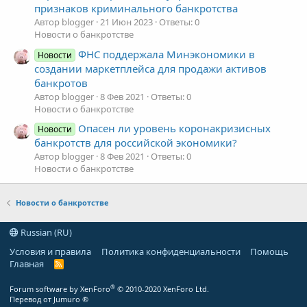
признаков криминального банкротства
Автор blogger
21 Июн 2023
Ответы: 0
Новости о банкротстве
ФНС поддержала Минэкономики в
Новости
создании маркетплейса для продажи активов
банкротов
Автор blogger
8 Фев 2021
Ответы: 0
Новости о банкротстве
Опасен ли уровень коронакризисных
Новости
банкротств для российской экономики?
Автор blogger
8 Фев 2021
Ответы: 0
Новости о банкротстве
Новости о банкротстве
Russian (RU)
Условия и правила
Политика конфиденциальности
Помощь
Главная
R
S
S
®
Forum software by XenForo
© 2010-2020 XenForo Ltd.
Перевод от Jumuro ®