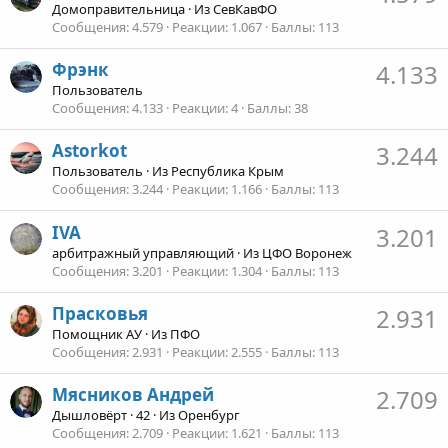
Домоправительница
·
Из
СевКавФО
Сообщения
4.579
Реакции
1.067
Баллы
113
Фрэнк
4.133
Пользователь
Сообщения
4.133
Реакции
4
Баллы
38
Astorkot
3.244
Пользователь
·
Из
Республика Крым
Сообщения
3.244
Реакции
1.166
Баллы
113
IVA
3.201
арбитражный управляющий
·
Из
ЦФО Воронеж
Сообщения
3.201
Реакции
1.304
Баллы
113
Прасковья
2.931
Помощник АУ
·
Из
ПФО
Сообщения
2.931
Реакции
2.555
Баллы
113
Мясников Андрей
2.709
Дышловёрт
·
42
·
Из
Оренбург
Сообщения
2.709
Реакции
1.621
Баллы
113