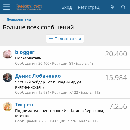
Вход
Регистрация
Пользователи
Больше всех сообщений
Пользователи
blogger
20.400
Пользователь
Сообщения
20.400
Реакции
81
Баллы
48
Денис Лобаненко
15.984
Честный рейдер
·
Из
г. Владимир, ул.
Княгининская, 7
Сообщения
15.984
Реакции
7.122
Баллы
113
Тигресс
7.256
Подниматель пингвинов
·
Из
Наташа Бирюкова,
Москва
Сообщения
7.256
Реакции
2.776
Баллы
113