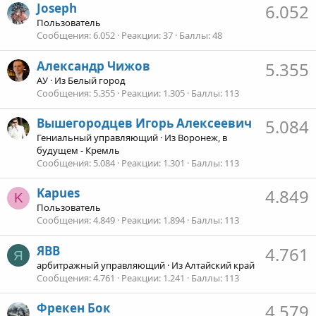
Joseph
6.052
Пользователь
Сообщения
6.052
Реакции
37
Баллы
48
Александр Чижов
5.355
АУ
·
Из
Белый город
Сообщения
5.355
Реакции
1.305
Баллы
113
Вышегородцев Игорь Алексеевич
5.084
Гениальный управляющий
·
Из
Воронеж, в
будущем - Кремль
Сообщения
5.084
Реакции
1.301
Баллы
113
Kapues
4.849
K
Пользователь
Сообщения
4.849
Реакции
1.894
Баллы
113
ЯВВ
4.761
Я
арбитражный управляющий
·
Из
Алтайский край
Сообщения
4.761
Реакции
1.241
Баллы
113
Фрекен Бок
4.579