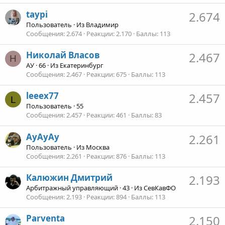
taypi
2.674
Пользователь
·
Из
Владимир
Сообщения
2.674
Реакции
2.170
Баллы
113
Николай Власов
2.467
Н
АУ
·
66
·
Из
Екатеринбург
Сообщения
2.467
Реакции
675
Баллы
113
leeex77
2.457
L
Пользователь
·
55
Сообщения
2.457
Реакции
461
Баллы
83
АуАуАу
2.261
Пользователь
·
Из
Москва
Сообщения
2.261
Реакции
876
Баллы
113
Калюжин Дмитрий
2.193
Арбитражный управляющий
·
43
·
Из
СевКавФО
Сообщения
2.193
Реакции
894
Баллы
113
Parventa
2.150