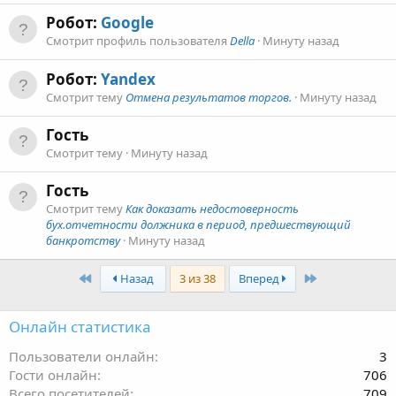
Робот:
Google
Смотрит профиль пользователя
Della
Минуту назад
Робот:
Yandex
Смотрит тему
Отмена результатов торгов.
Минуту назад
Гость
Смотрит тему
Минуту назад
Гость
Смотрит тему
Как доказать недостоверность
бух.отчетности должника в период, предшествующий
банкротству
Минуту назад
Первый
Последняя
Назад
3 из 38
Вперед
Онлайн статистика
Пользователи онлайн
3
Гости онлайн
706
Всего посетителей
709