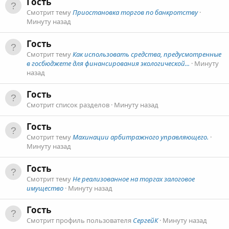
Гость
Смотрит тему
Приостановка торгов по банкротству
Минуту назад
Гость
Смотрит тему
Как использовать средства, предусмотренные
в госбюджете для финансирования экологической...
Минуту
назад
Гость
Смотрит список разделов
Минуту назад
Гость
Смотрит тему
Махинации арбитражного управляющего.
Минуту назад
Гость
Смотрит тему
Не реализованное на торгах залоговое
имущество
Минуту назад
Гость
Смотрит профиль пользователя
СергейК
Минуту назад