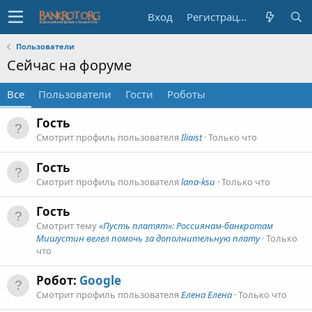
Вход
Регистрация
Пользователи
Сейчас на форуме
Все
Пользователи
Гости
Роботы
Гость
Смотрит профиль пользователя
Iliaist
Только что
Гость
Смотрит профиль пользователя
lana-ksu
Только что
Гость
Смотрит тему
«Пусть платят»: Россиянам-банкротам
Мишустин велел помочь за дополнительную плату
Только
что
Робот:
Google
Смотрит профиль пользователя
Елена Елена
Только что