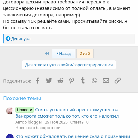
договора цессии право требования перешло к
цессионарию (независимо от полной оплаты, в момент
заключения договора, например).
По созыву 1СК решайте сами. Просчитывайте риски. Я
бы не стала созывать.
Р
Денис уфа
е
а
к
Первый
Назад
2 из 2
ц
и
Для ответа нужно войти/зарегистрироваться
и
:
Facebook
Twitter
Reddit
Pinterest
Tumblr
WhatsApp
Электронная
Ссылка
Поделиться:
Похожие темы
Снять уголовный арест с имущества
Новости
банкрота сможет только тот, кто его наложил
Автор blogger
29 Ноя 2025
Ответы: 0
Новости о банкротстве
Кто может обжаловать решение суда о признании
I