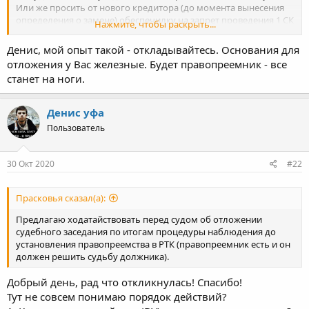
Или же просить от нового кредитора (до момента вынесения
определения о замене) обеспечилку на запрет проведения 1 СК
Нажмите, чтобы раскрыть...
временным? А что тогда просить в судебном заседании по
итогам процедуры наблюдения мне, отложить заседание т.к 1
Денис, мой опыт такой - откладывайтесь. Основания для
СК не проведено, или же суд введёт процедуру на основании
отложения у Вас железные. Будет правопреемник - все
выводов из Фин анализа?
станет на ноги.
Денис уфа
Пользователь
30 Окт 2020
#22
Прасковья сказал(а):
Предлагаю ходатайствовать перед судом об отложении
судебного заседания по итогам процедуры наблюдения до
установления правопреемства в РТК (правопреемник есть и он
должен решить судьбу должника).
Добрый день, рад что откликнулась! Спасибо!
Тут не совсем понимаю порядок действий?