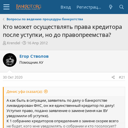
Вход
Регистрация
Вопросы по ведению процедуры банкротства
Кто может осуществлять права кредитора
после уступки, но до правопреемства?
А
Д
Krendel
16 Апр 2012
в
а
т
т
Егор Стволов
о
а
Помощник АУ
р
н
т
а
е
ч
30 Окт 2020
#21
м
а
ы
л
а
Денис уфа сказал(а):
А как быть в ситуации, заявитель по делу о банкротстве
ликвидирован ФНС, он же единственный кредитор по делу!
Уступил право, подано заявление о замене (меня как ВУ
уведомили об уступке).
К 1 собранию кредиторов определения о замене скорее всего
не будет, кого мне уведомлять о собрании и кто госолосует?