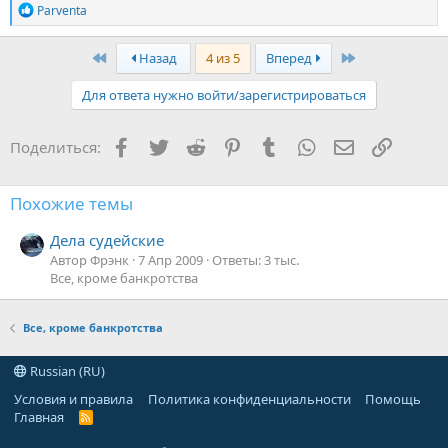
Р
Parventa
е
а
к
Первый
Последняя
Назад
4 из 5
Вперед
ц
и
Для ответа нужно войти/зарегистрироваться
и
:
Facebook
Twitter
Reddit
Pinterest
Tumblr
WhatsApp
Электронная
Ссылка
Поделиться:
Похожие темы
Дела судейские
Автор Фрэнк
7 Апр 2009
Ответы: 3 тыс.
Все, кроме банкротства
Все, кроме банкротства
Russian (RU)
Условия и правила
Политика конфиденциальности
Помощь
Главная
R
S
S