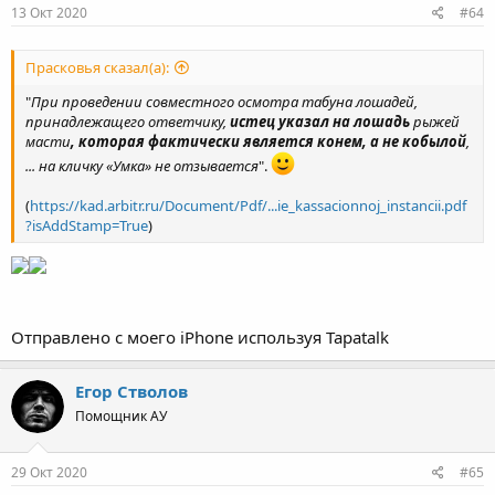
13 Окт 2020
#64
Прасковья сказал(а):
"
При проведении совместного осмотра табуна лошадей,
принадлежащего ответчику,
истец указал на лошадь
рыжей
масти
, которая фактически является конем, а не кобылой
,
... на кличку «Умка» не отзывается
".
(
https://kad.arbitr.ru/Document/Pdf/...ie_kassacionnoj_instancii.pdf
?isAddStamp=True
)
Отправлено с моего iPhone используя Tapatalk
Егор Стволов
Помощник АУ
29 Окт 2020
#65