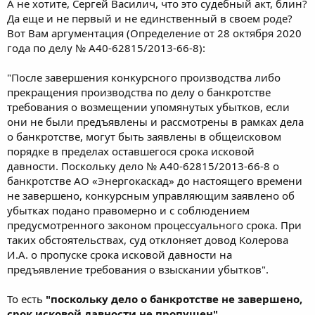
А не хотите, Сергей Василич, что это судебный акт, блин?
Да еще и не первый и не единственный в своем роде?
Вот Вам аргументация (Определение от 28 октября 2020
года по делу № А40-62815/2013-66-8):
"После завершения конкурсного производства либо
прекращения производства по делу о банкротстве
требования о возмещении упомянутых убытков, если
они не были предъявлены и рассмотрены в рамках дела
о банкротстве, могут быть заявлены в общеисковом
порядке в пределах оставшегося срока исковой
давности. Поскольку дело № А40-62815/2013-66-8 о
банкротстве АО «Энергокаскад» до настоящего времени
не завершено, конкурсным управляющим заявлено об
убытках подано правомерно и с соблюдением
предусмотренного законом процессуального срока. При
таких обстоятельствах, суд отклоняет довод Колерова
И.А. о пропуске срока исковой давности на
предъявление требования о взыскании убытков".
То есть
"поскольку дело о банкротстве не завершено,
срок исковой давности не пропущен"
.