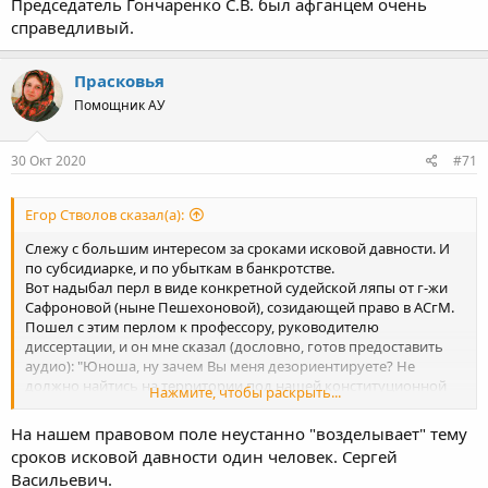
Председатель Гончаренко С.В. был афганцем очень
справедливый.
Прасковья
Помощник АУ
30 Окт 2020
#71
Егор Стволов сказал(а):
Слежу с большим интересом за сроками исковой давности. И
по субсидиарке, и по убыткам в банкротстве.
Вот надыбал перл в виде конкретной судейской ляпы от г-жи
Сафроновой (ныне Пешехоновой), созидающей право в АСгМ.
Пошел с этим перлом к профессору, руководителю
диссертации, и он мне сказал (дословно, готов предоставить
аудио): "Юноша, ну зачем Вы меня дезориентируете? Не
должно найтись на территории под нашей конституционной
Нажмите, чтобы раскрыть...
защитой такого судьи, который бы принял такое решение. Это
глупость и студенческий розыгрыш. Только судья без
На нашем правовом поле неустанно "возделывает" тему
образования такое могла бы написать, а у нас таких не
сроков исковой давности один человек. Сергей
допускают даже в помощники. Давайте жить без ваших
Васильевич.
дурацких розыгрышей".