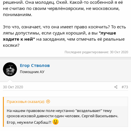
решений. Она молодец. Окей. Какой-то особенной я её
не считаю по своим червлёноярским, не московским,
пониманиям.
Это что, означает, что она имеет право косячить? То есть
ляпы допустимы, если судья хороший, а вы
"лучше
ходите к ней"
на заседания, чем отмечать её реальные
косяки?
Последнее редактирование:
30 Окт 2020
Егор Стволов
Помощник АУ
30 Окт 2020
#73
Прасковья сказал(а):
На нашем правовом поле неустанно "возделывает" тему
сроков исковой давности один человек. Сергей Васильевич.
Егор, неужели Сарбаш?!