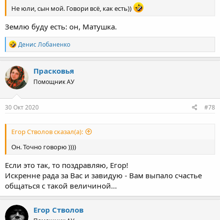
Не юли, сын мой. Говори всё, как есть))
Землю буду есть: он, Матушка.
Р
Денис Лобаненко
е
а
к
Прасковья
ц
Помощник АУ
и
и
:
30 Окт 2020
#78
Егор Стволов сказал(а):
Он. Точно говорю ))))
Если это так, то поздравляю, Егор!
Искренне рада за Вас и завидую - Вам выпало счастье
общаться с такой величиной...
Егор Стволов