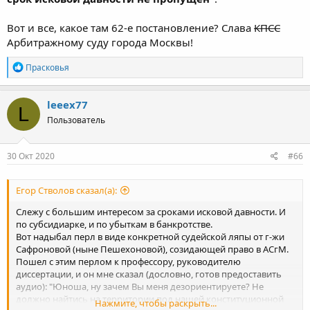
Вот и все, какое там 62-е постановление? Слава
КПСС
Арбитражному суду города Москвы!
Р
Прасковья
е
а
к
leeex77
L
ц
Пользователь
и
и
:
30 Окт 2020
#66
Егор Стволов сказал(а):
Слежу с большим интересом за сроками исковой давности. И
по субсидиарке, и по убыткам в банкротстве.
Вот надыбал перл в виде конкретной судейской ляпы от г-жи
Сафроновой (ныне Пешехоновой), созидающей право в АСгМ.
Пошел с этим перлом к профессору, руководителю
диссертации, и он мне сказал (дословно, готов предоставить
аудио): "Юноша, ну зачем Вы меня дезориентируете? Не
должно найтись на территории под нашей конституционной
Нажмите, чтобы раскрыть...