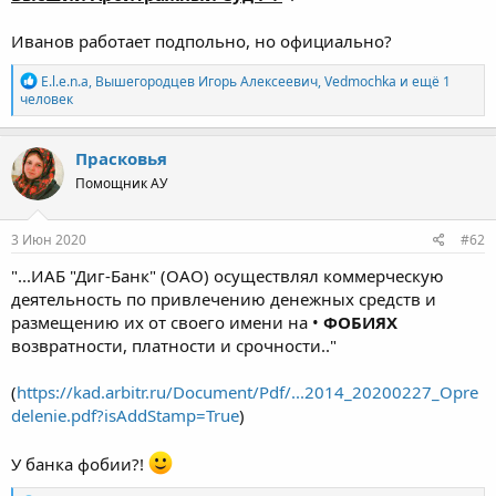
Иванов работает подпольно, но официально?
Р
E.l.e.n.a
,
Вышегородцев Игорь Алексеевич
,
Vedmochka
и ещё 1
е
человек
а
к
ц
Прасковья
и
Помощник АУ
и
:
3 Июн 2020
#62
"...ИАБ "Диг-Банк" (ОАО) осуществлял коммерческую
деятельность по привлечению денежных средств и
размещению их от своего имени на •
ФОБИЯХ
возвратности, платности и срочности.."
(
https://kad.arbitr.ru/Document/Pdf/...2014_20200227_Opre
delenie.pdf?isAddStamp=True
)
У банка фобии?!