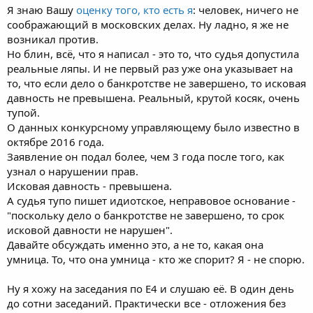
Я знаю Вашу
оценку того, кто есть я
: человек, ничего не
соображающий в московских делах. Ну ладно, я же не
возникал против.
Но блин, всё, что я написал - это то, что судья допустила
реальные ляпы. И не первый раз уже она указывает на
то, что если дело о банкротстве не завершено, то исковая
давность не превышена. Реальный, крутой косяк, очень
тупой.
О данных конкурсному управляющему было известно в
октябре 2016 года.
Заявление он подал более, чем 3 года после того, как
узнал о нарушении прав.
Исковая давность - превышена.
А судья тупо пишет идиотское, неправовое основание -
"поскольку дело о банкротстве не завершено, то срок
исковой давности не нарушен".
Давайте обсуждать именно это, а не то, какая она
умница. То, что она умница - кто же спорит? Я - не спорю.
Ну я хожу на заседания по Е4 и слушаю её. В один день
до сотни заседаний. Практически все - отложения без