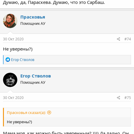
Думаю, да, Параскева. Думаю, что это Сарбаш.
Прасковья
Помощник АУ
30 Окт 2020
#74
Не уверены?)
Р
Егор Стволов
е
а
к
Егор Стволов
ц
Помощник АУ
и
и
:
30 Окт 2020
#75
Прасковья сказал(а):
Не уверены?)
Мама моя, как можно быть уверенным? )))) Да ладно. Он.