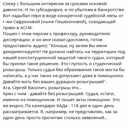
Слежу с большим интересом за сроками исковой
давности. И по субсидиарке, и по убыткам в банкротстве.
Вот надыбал перл в виде конкретной судейской ляпы от
г-жи Сафроновой (ныне Пешехоновой), созидающей
право в АСгМ.
Пошел с этим перлом к профессору, руководителю
диссертации, и он мне сказал (дословно, готов
предоставить аудио): "Юноша, ну зачем Вы меня
дезориентируете? Не должно найтись на территории под
нашей конституционной защитой такого судьи, который
бы принял такое решение. Это глупость и студенческий
розыгрыш. Только судья без образования такое могла бы
написать, а у нас таких не допускают даже в помощники.
Давайте жить без ваших дурацких розыгрышей".
Ага, Сергей Василич, розыгрыш это...
Хрен с ним - давайте без розыгрышей. Судья, кстати,
именно из помощников. И пишет акты помощник. Это
же видно. По календарю КАДа - 118 дел в один день
рассматривается. Я, например, не представляю, как за
один день просто прочитаю столько заявлений...