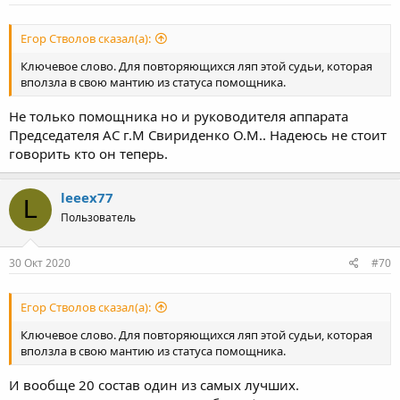
соблюдением предусмотренного законом процессуального
срока. При таких обстоятельствах, суд отклоняет довод
Егор Стволов сказал(а):
Колерова И.А. о пропуске срока исковой давности на
предъявление требования о взыскании убытков".
Ключевое слово. Для повторяющихся ляп этой судьи, которая
вползла в свою мантию из статуса помощника.
То есть
"поскольку дело о банкротстве не завершено, срок
исковой давности не пропущен"
.
Не только помощника но и руководителя аппарата
Председателя АС г.М Свириденко О.М.. Надеюсь не стоит
Вот и все, какое там 62-е постановление? Слава
КПСС
говорить кто он теперь.
Арбитражному суду города Москвы!
leeex77
L
Пользователь
30 Окт 2020
#70
Егор Стволов сказал(а):
Ключевое слово. Для повторяющихся ляп этой судьи, которая
вползла в свою мантию из статуса помощника.
И вообще 20 состав один из самых лучших.