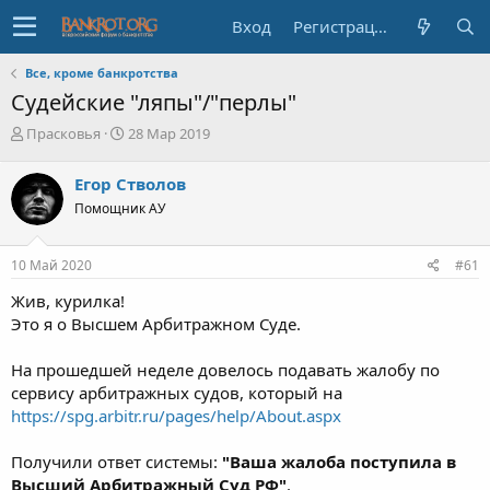
Вход
Регистрация
Все, кроме банкротства
Судейские "ляпы"/"перлы"
А
Д
Прасковья
28 Мар 2019
в
а
т
т
Егор Стволов
о
а
Помощник АУ
р
н
т
а
е
ч
10 Май 2020
#61
м
а
ы
л
Жив, курилка!
а
Это я о Высшем Арбитражном Суде.
На прошедшей неделе довелось подавать жалобу по
сервису арбитражных судов, который на
https://spg.arbitr.ru/pages/help/About.aspx
Получили ответ системы:
"Ваша жалоба поступила в
Высший Арбитражный Суд РФ
"
.