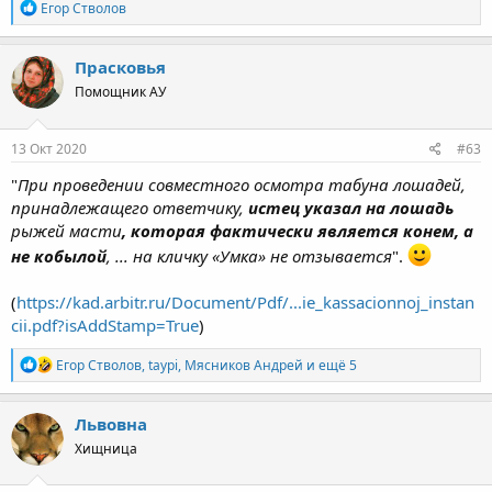
Р
Егор Стволов
е
а
к
Прасковья
ц
Помощник АУ
и
и
:
13 Окт 2020
#63
"
При проведении совместного осмотра табуна лошадей,
принадлежащего ответчику,
истец указал на лошадь
рыжей масти
, которая фактически является конем, а
не кобылой
, ... на кличку «Умка» не отзывается
".
(
https://kad.arbitr.ru/Document/Pdf/...ie_kassacionnoj_instan
cii.pdf?isAddStamp=True
)
Р
Егор Стволов
,
taypi
,
Мясников Андрей
и ещё 5
е
а
к
Львовна
ц
Хищница
и
и
: