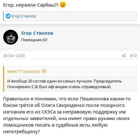
Егор, неужели Сарбаш?!
Ага, Сергей Василич, розыгрыш это...
Р
Егор Стволов
е
а
к
Егор Стволов
ц
Помощник АУ
и
и
:
30 Окт 2020
#72
leeex77 сказал(а):
И вообще 20 состав один из самых лучших. Председатель
Гончаренко С.В. был афганцем очень справедливый.
Правильно я понимаю, что если Пешехонова каким-то
боком трётся об Олега Свириденко после позорного
изгнания его из СКЭСа за неправовую поддержку им
отдельных заявителей, она имеет право руками своих
помощников писать в судебные акты любую
непотребщину?