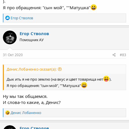
).
Я про обращения: "сын мой", ""Матушка"
Р
Егор Стволов
е
а
к
Егор Стволов
ц
Помощник АУ
и
и
:
31 Окт 2020
#83
Денис Лобаненко сказал(а):
Дык ить я не про землю (на вкус и цвет товарища нет
).
Я про обращения: "сын мой", ""Матушка"
Ну мы так общаемся.
И слова-то какие, а, Денис?
Р
Денис Лобаненко
е
а
к
Егор Стволов