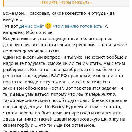
С великими — велик и малый станет
".
Нажмите, чтобы раскрыть...
(Фауст, Гёте)
Боже мой, Прасковья, какое кокетство и откуда - да
ничуть...
Тут вот
Денис ржёт
что я землю готов есть
. А
напрасно. Ибо я
готов
.
Все достижения, все защищенные и благодарные
доверители, все положительные решения - стали
ничего
не значащими
явлениями.
Один конкретный вопрос - и ты уже "не юрист вообще и
надо ещё подумать, сможешь ли ты им стать, мы с этим
разберемся. Всего-то надо разобраться с тем, было ли
решение президиума ВАС РФ правовым, имело ли оно
право на юридическую жизнь, и какова сила его
законной обоснованности". Вот так ставится задача - и
ты идешь умываться, потому что
ты теперь никто
.
Такой американский способ подготовки боевых пловцов
в юриспруденции. По Венсу Буржейли: нам не важно,
что ты воевал во Вьетнаме четыре года и остался жив.
Здесь ты никто, таскай давай морпеховскую шлюпку на
своем горбу и... Что "и"? Да всё остальное.
Ты начинаешь с нуля.