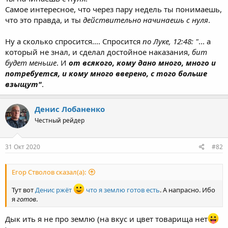
Самое интересное, что через пару недель ты понимаешь,
что это правда, и ты
действительно начинаешь с нуля
.
Ну а сколько спросится.... Спросится
по Луке, 12:48: "
... а
который не знал, и сделал достойное наказания,
бит
будет меньше
. И
от всякого, кому дано много, много и
потребуется, и кому много вверено, с того больше
взыщут"
.
Денис Лобаненко
Честный рейдер
31 Окт 2020
#82
Егор Стволов сказал(а):
Тут вот
Денис ржёт
что я землю готов есть
. А напрасно. Ибо
я
готов
.
Дык ить я не про землю (на вкус и цвет товарища нет