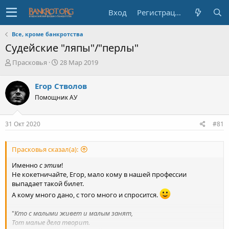
Вход
Регистрация
Все, кроме банкротства
Судейские "ляпы"/"перлы"
А
Д
Прасковья
28 Мар 2019
в
а
т
т
Егор Стволов
о
а
Помощник АУ
р
н
т
а
е
ч
31 Окт 2020
#81
м
а
ы
л
а
Прасковья сказал(а):
Именно
с этим
!
Не кокетничайте, Егор, мало кому в нашей профессии
выпадает такой билет.
А кому много дано, с того много и спросится.
"
Кто с малыми живет и малым занят,
Тот малые дела творит.